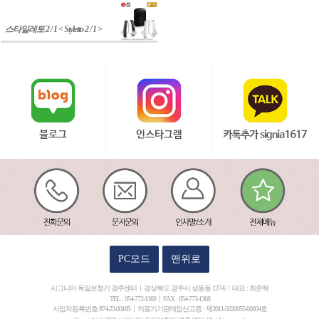
스타일레토 2 / 1 < Styletto 2 / 1 >
PC모드
맨위로
시그니아 독일보청기 경주센터
경상북도 경주시 성동동 127-6
대표 : 최준혁
TEL : 054-772-1369
FAX : 054-773-1368
사업자등록번호 874-23-00185
의료기기판매업신고증 : 제2011-5020055-00004호