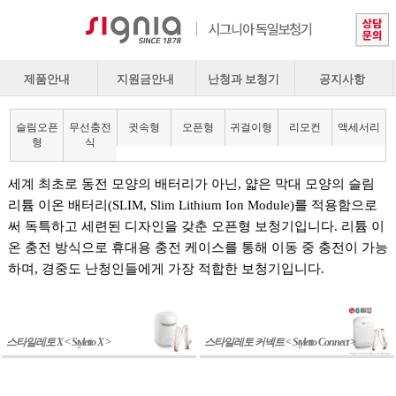
제품안내
지원금안내
난청과 보청기
공지사항
슬림오픈
무선충전
귓속형
오픈형
귀걸이형
리모컨
액세서리
형
식
세계 최초로 동전 모양의 배터리가 아닌, 얇은 막대 모양의 슬림
리튬 이온 배터리(SLIM, Slim Lithium Ion Module)를 적용함으로
써 독특하고 세련된 디자인을 갖춘 오픈형 보청기입니다. 리튬 이
온 충전 방식으로 휴대용 충전 케이스를 통해 이동 중 충전이 가능
하며, 경중도 난청인들에게 가장 적합한 보청기입니다.
스타일레토 X < Styletto X >
스타일레토 커넥트 < Styletto Connect >